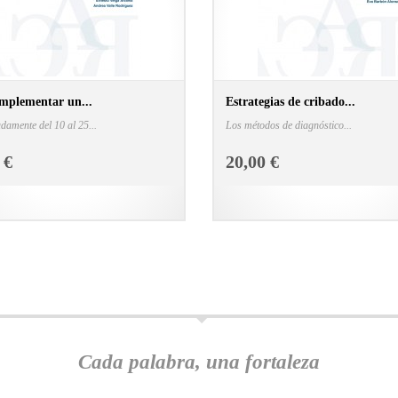
mplementar un...
Estrategias de cribado...
amente del 10 al 25...
Los métodos de diagnóstico...
CONSULTAR FICHA EN LIBRERÍA
CONSULTAR FICHA E
 €
20,00 €
Cada palabra, una fortaleza