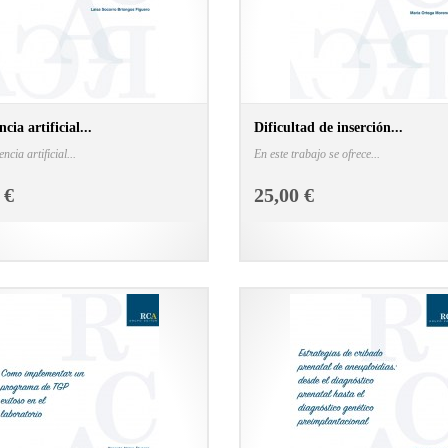
ncia artificial...
Dificultad de inserción...
encia artificial...
En este trabajo se ofrece...
CONSULTAR FICHA EN LIBRERÍA
CONSULTAR FICHA E
 €
25,00 €