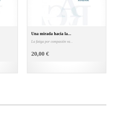
Una mirada hacia la...
La fatiga por compasión va...
N LIBRERÍA
CONSULTAR FICHA EN LIBRERÍA
20,00 €