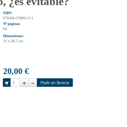
, ¿es evitable?
ISBN
978-84-17889-11-1
Nº páginas
64
Dimensiones
21 x 29,7 cm
20,00 €