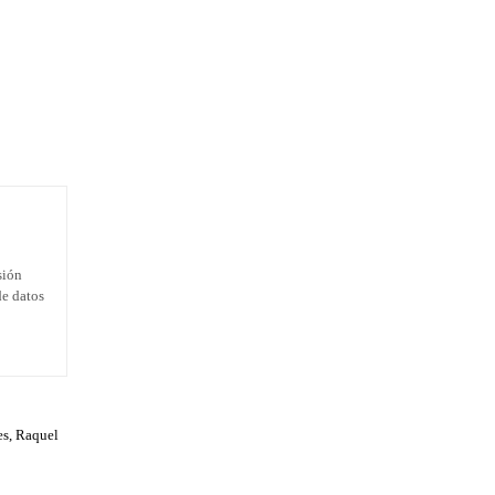
sión
de datos
es, Raquel