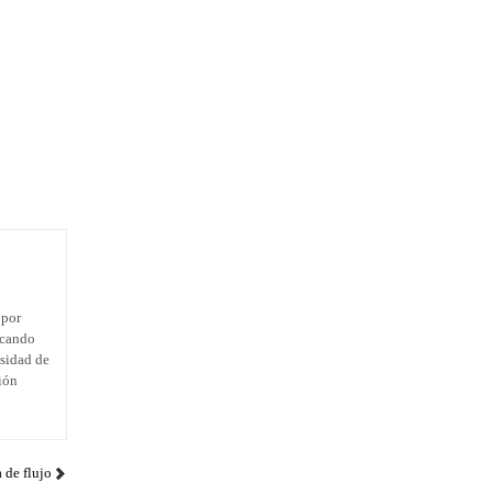
 por
icando
esidad de
ión
 de flujo