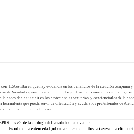
 con TEA estriba en que hay evidencia en los beneficios de la atención temprana y,
sterio de Sanidad español reconoció que ‘los profesionales sanitarios están diagnost
to la necesidad de incidir en los profesionales sanitarios, y concienciarlos de la nec
na herramienta que pueda servir de orientación y ayuda a los profesionales de Atenc
e actuación ante un posible caso.
EPID) a través de la citología del lavado broncoalveolar
Estudio de la enfermedad pulmonar intersticial difusa a través de la citometría