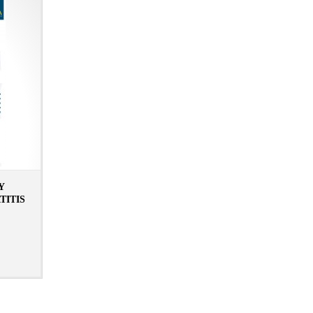
Y
TITIS
N LIBRERÍA