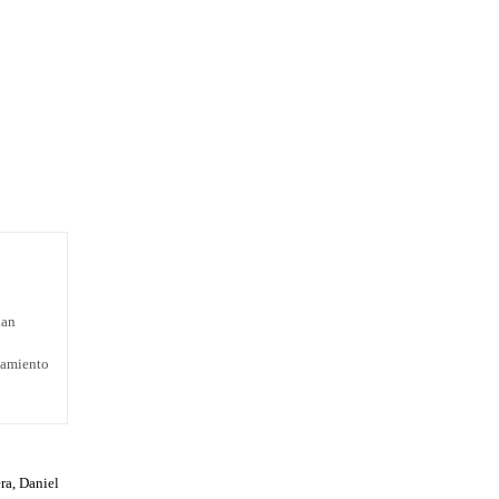
han
atamiento
ra, Daniel