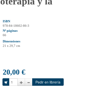
ioterapia y la
ISBN
978-84-18602-86-3
Nº páginas
66
Dimensiones
21 x 29,7 cm
20,00 €