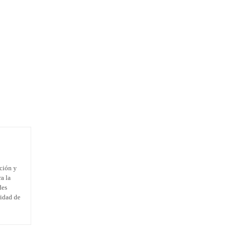
ación y
ra la
des
ridad de