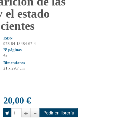
arición de las
y el estado
acientes
ISBN
978-84-18484-67-4
Nº páginas
42
Dimensiones
21 x 29,7 cm
20,00 €