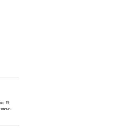
ma. El
ermeras