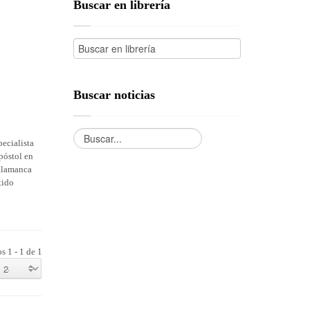
Buscar en librería
Buscar noticias
ecialista
póstol en
Salamanca
tido
s 1 - 1 de 1