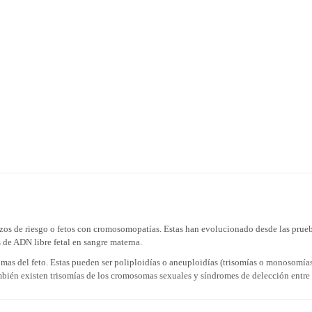
zos de riesgo o fetos con cromosomopatías. Estas han evolucionado desde las prue
 de ADN libre fetal en sangre materna.
s del feto. Estas pueden ser poliploidías o aneuploidías (trisomías o monosomías
mbién existen trisomías de los cromosomas sexuales y síndromes de delección entre 