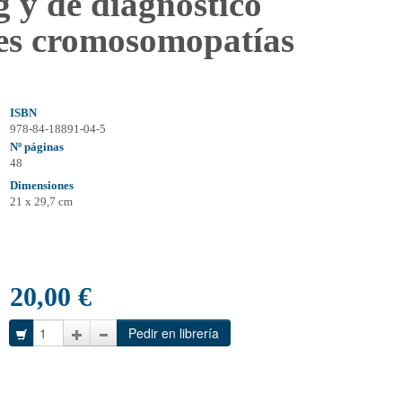
g y de diagnóstico
les cromosomopatías
ISBN
978-84-18891-04-5
Nº páginas
48
Dimensiones
21 x 29,7 cm
20,00 €